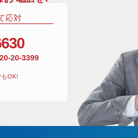
て応対
6630
相談窓口電話番号:01
20-20-3399
もOK!