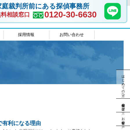
家庭裁判所前にある探偵事務所
0120-30-6630
無料相談窓口
採用情報
お問い合わせ
室
島根相談室
はじめての方へ
探偵社の選び方
お客様の声
で有利になる理由