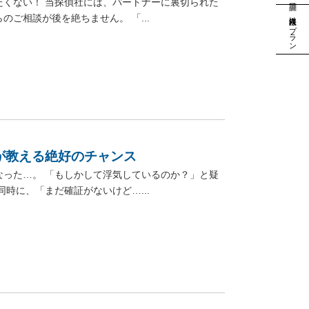
くない！ 当探偵社には、パートナーに裏切られた
法人様向けプラン
ご相談が後を絶ちません。 「...
が教える絶好のチャンス
った…。 「もしかして浮気しているのか？」と疑
時に、「まだ確証がないけど…...