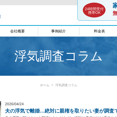
24時間受付
携帯OK
会社概要
事例紹介
料金表
談室
愛媛相談室
山口相談
浮気調査コラム
ホーム
浮気調査コラム
2026/04/24
夫の浮気で離婚…絶対に親権を取りたい妻が調査