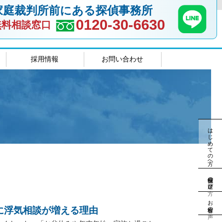
家庭裁判所前にある探偵事務所
0120-30-6630
無料相談窓口
採用情報
お問い合わせ
室
島根相談室
はじめての方へ
探偵社の選び方
お客様の声
に浮気相談が増える理由