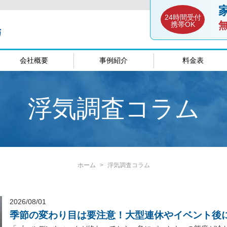
24時間受付
携帯OK
会社概要
事例紹介
料金表
談室
愛媛相談室
山口相談
浮気調査コラム
ホーム
浮気調査コラム
2026/08/01
季節の変わり目は要注意！大型連休やイベント後