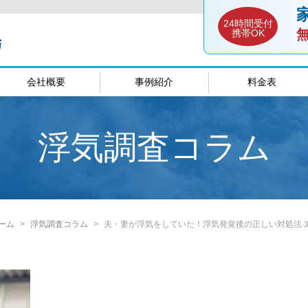
24時間受付
携帯OK
会社概要
事例紹介
料金表
談室
愛媛相談室
山口相談
浮気調査コラム
ーム
浮気調査コラム
夫・妻が浮気をしていた！浮気発覚後の正しい対処法