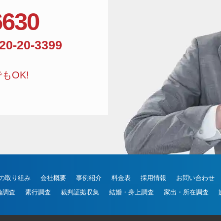
6630
相談窓口電話番号:01
20-20-3399
もOK!
の取り組み
会社概要
事例紹介
料金表
採用情報
お問い合わせ
倫調査
素行調査
裁判証拠収集
結婚・身上調査
家出・所在調査