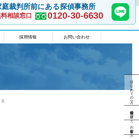
家庭裁判所前にある探偵事務所
0120-30-6630
無料相談窓口
採用情報
お問い合わせ
室
島根相談室
はじめての方へ
３選
探偵社の選び方
お客様の声