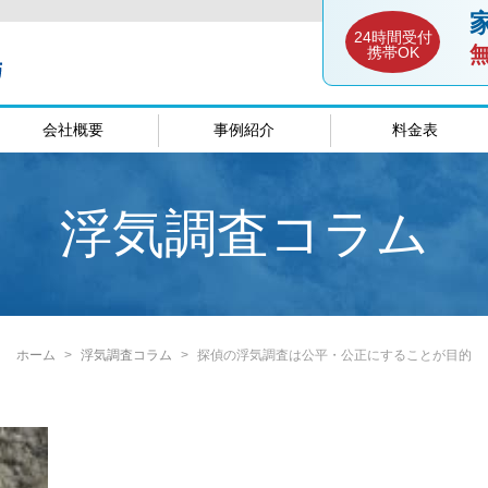
24時間受付
携帯OK
会社概要
事例紹介
料金表
談室
愛媛相談室
山口相談
浮気調査コラム
ホーム
浮気調査コラム
探偵の浮気調査は公平・公正にすることが目的