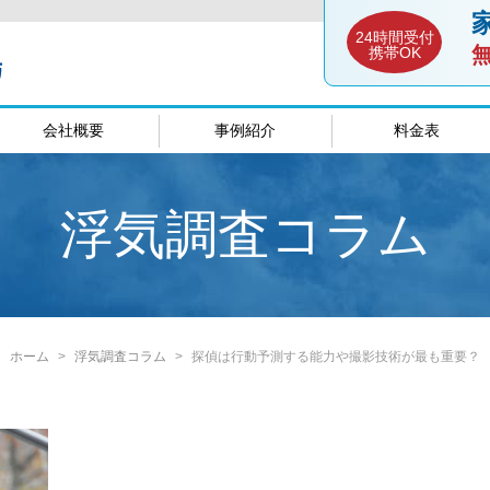
24時間受付
携帯OK
会社概要
事例紹介
料金表
談室
愛媛相談室
山口相談
浮気調査コラム
ホーム
浮気調査コラム
探偵は行動予測する能力や撮影技術が最も重要？