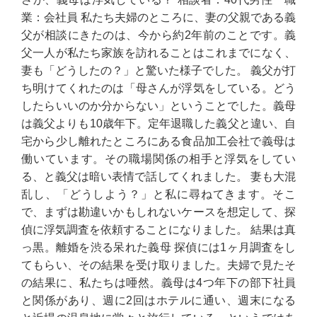
業：会社員 私たち夫婦のところに、妻の父親である義
父が相談にきたのは、今から約2年前のことです。義
父一人が私たち家族を訪れることはこれまでになく、
妻も「どうしたの？」と驚いた様子でした。 義父が打
ち明けてくれたのは「母さんが浮気をしている。どう
したらいいのか分からない」ということでした。義母
は義父よりも10歳年下。定年退職した義父と違い、自
宅から少し離れたところにある食品加工会社で義母は
働いています。その職場関係の相手と浮気をしてい
る、と義父は暗い表情で話してくれました。 妻も大混
乱し、「どうしよう？」と私に尋ねてきます。そこ
で、まずは勘違いかもしれないケースを想定して、探
偵に浮気調査を依頼することになりました。 結果は真
っ黒。離婚を渋る呆れた義母 探偵には1ヶ月調査をし
てもらい、その結果を受け取りました。夫婦で見たそ
の結果に、私たちは唖然。義母は4つ年下の部下社員
と関係があり、週に2回はホテルに通い、週末になる