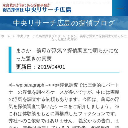
中央リサーチ広島の探偵ブログ｜まさか…義母が浮気？探偵調査で明らかになった驚きの真実
中央リサーチ広島の探偵ブログ
ホーム
中央リサーチ広島の探偵ブログ
まさか…義母が浮気？探偵調査で明らかに
なった驚きの真実
まさか…義母が浮気？探偵調査で明らかにな
った驚きの真実
更新日：
2019/04/01
<!-- wp:paragraph --> <p>浮気調査では圧倒的にパート
ナーの浮気を調べるケースが多いですが、中には両親
の浮気を調査する依頼もあります。今回は、義母の浮
気を探偵調査で暴いたケースをご紹介しましょう。 ※
これは体験談をもとに再構成したフィクションです。
弊社へのご依頼ではありません。 義父からの告白。ま
さか、義母は浮気している？ 相談者：40代男性 職