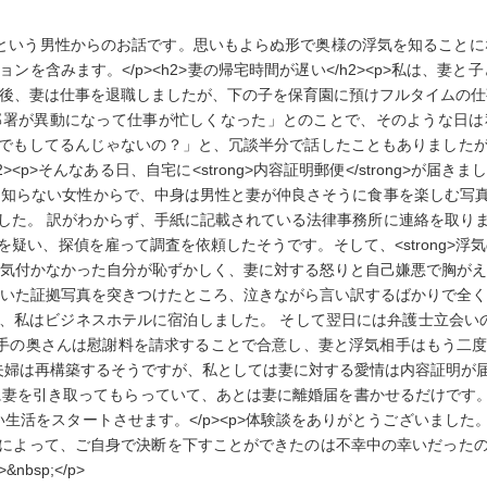
」という男性からのお話です。思いもよらぬ形で奥様の浮気を知ることに
を含みます。</p><h2>妻の帰宅時間が遅い</h2><p>私は、妻と
婚後、妻は仕事を退職しましたが、下の子を保育園に預けフルタイムの仕
部署が異動になって仕事が忙しくなった」とのことで、そのような日は
でもしてるんじゃないの？」と、冗談半分で話したこともありました
h2><p>そんなある日、自宅に<strong>内容証明郵便</strong>
く知らない女性からで、中身は男性と妻が仲良さそうに食事を楽しむ写
した。 訳がわからず、手紙に記載されている法律事務所に連絡を取り
い、探偵を雇って調査を依頼したそうです。そして、<strong>浮気の証
気付かなかった自分が恥ずかしく、妻に対する怒りと自己嫌悪で胸がえぐら
されていた証拠写真を突きつけたところ、泣きながら言い訳するばかりで全
、私はビジネスホテルに宿泊しました。 そして翌日には弁護士立会い
気相手の奥さんは慰謝料を請求することで合意し、妻と浮気相手はもう二度
ちらのご夫婦は再構築するそうですが、私としては妻に対する愛情は内容証明
に妻を引き取ってもらっていて、あとは妻に離婚届を書かせるだけです。
生活をスタートさせます。</p><p>体験談をありがとうございまし
によって、ご自身で決断を下すことができたのは不幸中の幸いだった
bsp;</p>