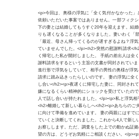
<p>今回は、奥様の浮気に「全く気付かなかった
依頼いただいた事案ではありません。一部フィクション
下の妻とは結婚してもうすぐ20年を迎えます。結
りも遅くなることが多くなりました。妻いわく「
「最近、母さん帰ってくるのが遅すぎるよね？浮気
ていませんでした。</p><h2>突然の慰謝料請求</
く帰宅した私が開封しました。 手紙の差出人は全
謝料請求をするという主旨の文書が同封されていま
進行形で浮気をしていて、相手の男性の奥様が浮気を疑
請求に踏み込きったらしいのです。 妻の浮気に全く
し合い</h2><p>夜遅くに帰宅した妻に、同封
嫌になるくらい精神的にショックを受けていたので
人で話し合いが持たれました。</p><p>私と浮
<h2>離婚して新しい暮らしへ</h2><p>あ
に向けて準備を進めています。 妻の両親にはすで
ていくと決断してくれました。これから4人で新しい
お察しします。ただ、調査をした上での動かぬ証拠
望の方は、どうぞお気軽にご相談ください。</p><p>&n