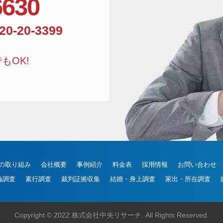
6630
相談窓口電話番号:01
20-20-3399
もOK!
の取り組み
会社概要
事例紹介
料金表
採用情報
お問い合わせ
倫調査
素行調査
裁判証拠収集
結婚・身上調査
家出・所在調査
Copyright © 2022 株式会社中央リサーチ. All Rights Reserved.