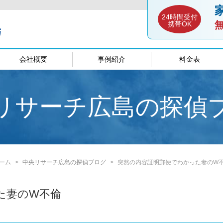
24時間受付
携帯OK
会社概要
事例紹介
料金表
談室
愛媛相談室
山口相談
リサーチ広島の探偵
ーム
中央リサーチ広島の探偵ブログ
突然の内容証明郵便でわかった妻のW
た妻のW不倫