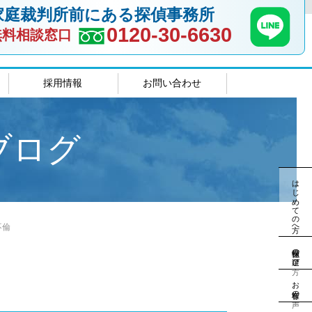
家庭裁判所前にある探偵事務所
0120-30-6630
無料相談窓口
採用情報
お問い合わせ
室
島根相談室
ブログ
はじめての方へ
不倫
探偵社の選び方
お客様の声