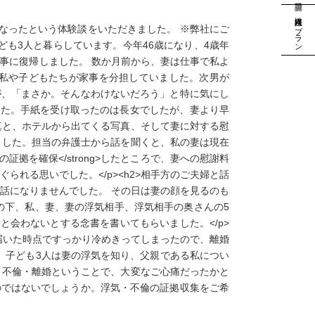
法人様向けプラン
なったという体験談をいただきました。 ※弊社にご
子ども3人と暮らしています。今年46歳になり、4歳年
事に復帰しました。 数か月前から、妻は仕事で私よ
私や子どもたちが家事を分担していました。次男が
が、「まさか。そんなわけないだろう」と特に気にし
が届きました。手紙を受け取ったのは長女でしたが、妻より早
真と、ホテルから出てくる写真、そして妻に対する慰
ました。担当の弁護士から話を聞くと、私の妻は現在
拠を確保</strong>したところで、妻への慰謝料
れる思いでした。</p><h2>相手方のご夫婦と話
く話になりませんでした。 その日は妻の顔を見るのも
の下、私、妻、妻の浮気相手、浮気相手の奥さんの5
と会わないとする念書を書いてもらいました。</p>
が届いた時点ですっかり冷めきってしまったので、離婚
 子ども3人は妻の浮気を知り、父親である私につい
た。不倫・離婚ということで、大変なご心痛だったかと
のではないでしょうか。浮気・不倫の証拠収集をご希