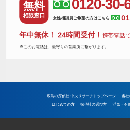
0120-30-
無料
相談窓口
01
女性相談員ご希望の方はこちら
年中無休！ 24時間受付！
携帯電話で
※このお電話は、最寄りの営業所に繋がります。
広島の探偵社 中央リサーチトップページ
当社
はじめての方
探偵社の選び方
浮気・不