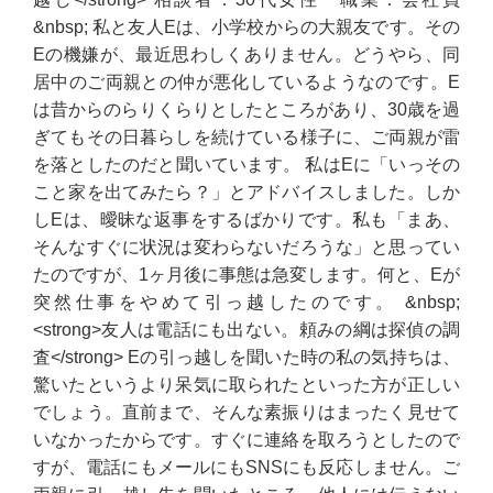
&nbsp; 私と友人Eは、小学校からの大親友です。その
Eの機嫌が、最近思わしくありません。どうやら、同
居中のご両親との仲が悪化しているようなのです。E
は昔からのらりくらりとしたところがあり、30歳を過
ぎてもその日暮らしを続けている様子に、ご両親が雷
を落としたのだと聞いています。 私はEに「いっその
こと家を出てみたら？」とアドバイスしました。しか
しEは、曖昧な返事をするばかりです。私も「まあ、
そんなすぐに状況は変わらないだろうな」と思ってい
たのですが、1ヶ月後に事態は急変します。何と、Eが
突然仕事をやめて引っ越したのです。 &nbsp;
<strong>友人は電話にも出ない。頼みの綱は探偵の調
査</strong> Eの引っ越しを聞いた時の私の気持ちは、
驚いたというより呆気に取られたといった方が正しい
でしょう。直前まで、そんな素振りはまったく見せて
いなかったからです。すぐに連絡を取ろうとしたので
すが、電話にもメールにもSNSにも反応しません。ご