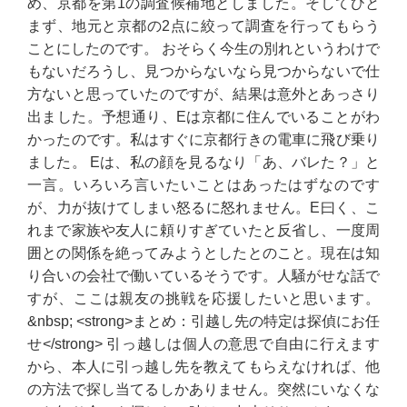
め、京都を第1の調査候補地としました。そしてひと
まず、地元と京都の2点に絞って調査を行ってもらう
ことにしたのです。 おそらく今生の別れというわけで
もないだろうし、見つからないなら見つからないで仕
方ないと思っていたのですが、結果は意外とあっさり
出ました。予想通り、Eは京都に住んでいることがわ
かったのです。私はすぐに京都行きの電車に飛び乗り
ました。 Eは、私の顔を見るなり「あ、バレた？」と
一言。いろいろ言いたいことはあったはずなのです
が、力が抜けてしまい怒るに怒れません。E曰く、こ
れまで家族や友人に頼りすぎていたと反省し、一度周
囲との関係を絶ってみようとしたとのこと。現在は知
り合いの会社で働いているそうです。人騒がせな話で
すが、ここは親友の挑戦を応援したいと思います。
&nbsp; <strong>まとめ：引越し先の特定は探偵にお任
せ</strong> 引っ越しは個人の意思で自由に行えます
から、本人に引っ越し先を教えてもらえなければ、他
の方法で探し当てるしかありません。突然にいなくな