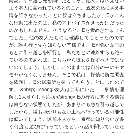
両親に引っ越し先を聞いたところ、他人には伝えない
よう本人に言われているとのこと。 親友の私にさえ事
情を話さなかったことに腹は立ちましたが、Eがこん
な行動に出たのは、私のアドバイスがきっかけだった
のかもしれません。そうなると、Eを責めきれません
でした。他の友人たちにも確認してもらったのです
が、誰も行き先を知らない有様です。 Eが強い意志の
もとに引っ越しを断行し、私たちとの連絡すらも絶っ
ているのであれば、こちらから彼女を探すべきではな
いのでしょう。しかし、このままでは自分の中のモヤ
モヤがなくなりません。そこで私は、探偵に所在調査
を依頼し、Eの居場所を探ってもらうことにしたので
す。 &nbsp; <strong>友人は京都にいた！ 事情を理
解し1人暮らしを応援</strong> Eの行方に関する情報
は何もない状態でしたが、あまりにも急な引っ越しで
したから、縁もゆかりもない土地へ行っている可能性
は低いでしょう。以前本人から、京都に知り合いが多
く何度も遊びに行っているという話を聞いていたた