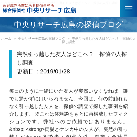
中央リサーチ広島の探偵ブログ｜突然引っ越した友人はどこへ？ 探偵の人探し調査
中央リサーチ広島の探偵ブログ
ホーム
中央リサーチ広島の探偵ブログ
突然引っ越した友人はどこへ？ 探偵の人
探し調査
突然引っ越した友人はどこへ？ 探偵の人探
し調査
更新日：
2019/01/28
毎日のように一緒にいた友人が突然いなくなれば、誰
でも驚かずにはいられません。今回は、何の前触れも
なく引っ越した友人を、探偵の調査で探した事例を紹
介します。 ※これは体験談をもとに再構成したフィク
ションです。弊社へのご依頼ではありません。
&nbsp; <strong>両親とケンカ中の友人が、突然の引っ
越し</strong> 相談者：30代女性 職業：会社員