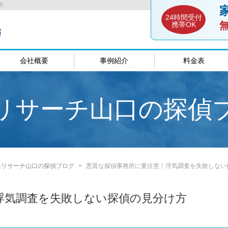
方
24時間受付
携帯OK
会社概要
事例紹介
料金表
談室
愛媛相談室
山口相談
リサーチ山口の探偵
央リサーチ山口の探偵ブログ
悪質な探偵事務所に要注意！浮気調査を失敗しない
浮気調査を失敗しない探偵の見分け方