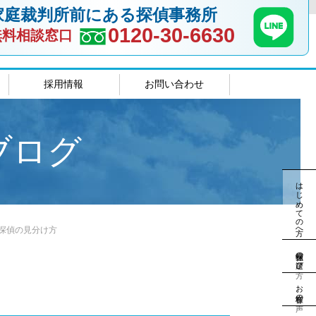
家庭裁判所前にある探偵事務所
0120-30-6630
無料相談窓口
採用情報
お問い合わせ
室
島根相談室
ブログ
はじめての方へ
探偵の見分け方
探偵社の選び方
お客様の声