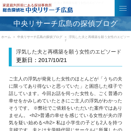
中央リサーチ広島の探偵ブログ｜浮気した夫と再構築を願う女性のエピソード
中央リサーチ広島の探偵ブログ
ホーム
中央リサーチ広島の探偵ブログ
浮気した夫と再構築を願う女性のエピソー
ド
浮気した夫と再構築を願う女性のエピソード
更新日：
2017/10/21
ご主人の浮気が発覚した女性のほとんどが「うちの夫
に限ってあり得ないと思っていた」と困惑した様子で
話しています。今回お話を伺った女性も、ごく普通の
幸せをかみしめていたときにご主人の浮気がわかった
そうです。 ※弊社でご依頼をいただいた案件ではあり
ません。 <h2>普通の幸せを感じている女性が夫の浮
気を疑い始める</h2> 私は小学生の子ども2人を持つ
主婦です。夫とは大学時代同じサークルに所属したの