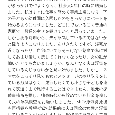
がきっかけで仲よくなり、社会人5年目の時に結婚し
ました。私はすぐに仕事を辞めて専業主婦になり、下
の子どもが幼稚園に入園したのをきっかけにパートを
始めるようになりました。どこにでもいるごく普通の
家庭で、普通の幸せを築けていると思っていました。
しかしある時期から、夫が浮気しているのではないか
と疑うようになりました。ありきたりですが、帰宅が
遅くなったり、自宅にいてもそっけない態度で私に対
してあまり優しく接してくれなくなったり。女の勘が
働いたとでも言いましょうか。なんとなく夫は浮気を
しているんじゃないかと疑い始めました。しかし、ス
マホをこっそり見ても女とメッセージのやり取りをし
ている形跡はなく、尾行したくても小さな子どもを連
れて夜遅くまで尾行することはできません。地元の探
偵事務所を探し、独身時代から貯めていた貯金を崩し
て夫の浮気調査をお願いしました。 <h2>浮気発覚後
も再構築を希望</h2> 結果的に夫は同僚の女性と浮気
していることがわかりました。配偶者の浮気なんて自