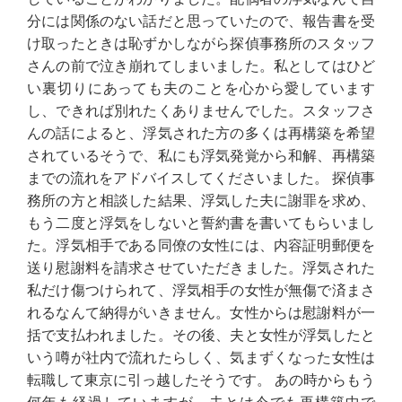
分には関係のない話だと思っていたので、報告書を受
け取ったときは恥ずかしながら探偵事務所のスタッフ
さんの前で泣き崩れてしまいました。私としてはひど
い裏切りにあっても夫のことを心から愛しています
し、できれば別れたくありませんでした。スタッフさ
んの話によると、浮気された方の多くは再構築を希望
されているそうで、私にも浮気発覚から和解、再構築
までの流れをアドバイスしてくださいました。 探偵事
務所の方と相談した結果、浮気した夫に謝罪を求め、
もう二度と浮気をしないと誓約書を書いてもらいまし
た。浮気相手である同僚の女性には、内容証明郵便を
送り慰謝料を請求させていただきました。浮気された
私だけ傷つけられて、浮気相手の女性が無傷で済まさ
れるなんて納得がいきません。女性からは慰謝料が一
括で支払われました。その後、夫と女性が浮気したと
いう噂が社内で流れたらしく、気まずくなった女性は
転職して東京に引っ越したそうです。 あの時からもう