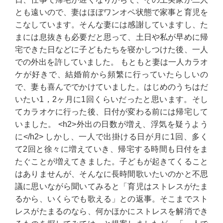
とも遠いので、妻はほぼワンオペ状態で家事と育児を
こなしています。そんな妻には感謝していますし、た
まには息抜きも必要だと思って、土日や私が早めに帰
宅できた日などに子どもたちを寝かしつけた後、一人
での外出を許していました。 もともと妻は一人カラオ
ケが好きで、結婚前から頻繁に行っていたらしいの
で、妻も喜んででかけていました。はじめのうちはだ
いたい1，2ヶ月に1回くらいだったと思います。そし
てカラオケに行った後、日付が変わる前には帰宅して
いました。 <h2>外出の日数が増え、浮気を疑うよう
に</h2> しかし、一人で出掛ける日が月に1回、多く
て2回と徐々に増えていき、帰宅する時間も日付をま
たぐことが増えてきました。子どもが起きてくること
はありませんが、そんなに長時間歌いたいのかと不思
議に思いながら聞いてみると「育児はストレスがたま
るから、いくらでも歌える」との返事。そこまでスト
レスがたまるのなら、何かほかにストレスを解消でき