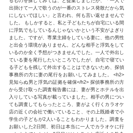
るものを探してみては、と提案しましたが、「一人で
出掛けて一人で歌うのが一番のストレス発散だから気
にしないでほしい」と言われ、何も言い返せませんで
した。 もしかすると、私と子どもたちが自宅にいる間
に浮気でもしているんじゃないかという不安がよぎり
ました。ですが、専業主婦をしている妻に、他の男性
と出会う環境がありません。どんな相手と浮気をして
いるのか全く予想がつきませんでした。一人で外出し
ている妻を尾行したいところでしたが、自宅で寝てい
る子どもを残して外出することはできないため、探偵
事務所の方に妻の尾行をお願いしてみました。 <h2>
見知らぬ男と浮気の証拠を確保</h2> 探偵事務所の方
から受け取った調査報告書には、妻が男とホテルを出
入りしている写真が載っていました。相手の男につい
ても調査してもらったところ、妻がよく行くカラオケ
店の近くの会社で働いていること、その上既婚者で小
学生の子どもが2人いることもわかりました。調査を
お願いした2日間、初日は本当に一人でカラオケに行