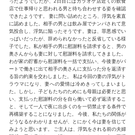
ったようでしたが、2日目にはカラオケ店近くの飲食
店で仕事帰りと思われる男と待ち合わせする姿を確認
できたようです。 妻に問い詰めたところ、浮気を素直
に認めました。相手の男とは飲み屋でナンパされて意
気投合し、浮気に陥ったそうです。妻は、罪悪感でい
っぱいだったが、辞められなかったと反省している様
子でした。私が相手の男に慰謝料を請求すると、男の
奥さんからも妻に対して慰謝料を請求してきました。
わが家の貯蓄から慰謝料を一括で支払い、今後妻がパ
ートで働きに出て相手の奥さんに支払った分を返済す
る旨の約束を交わしました。 私は今回の妻の浮気がト
ラウマになり、妻への愛情は冷めきってしまいまし
た。しかし、子どもたちのためにも母親は必要だと思
い、支払った慰謝料の分を自ら働いて必ず返済するこ
と、そして一人で夜に出歩くのを一切禁止する条件で
再構築することになりました。 今後、私たちの関係が
どうなるかわかりませんが、とにかく今は妻を信じて
みようと思います。 ご主人は、浮気をされる前の夫婦