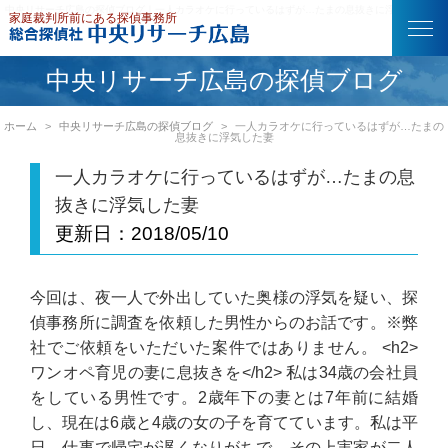
中央リサーチ広島の探偵ブログ｜一人カラオケに行っているはずが…たまの息抜きに浮気した妻
中央リサーチ広島の探偵ブログ
ホーム
中央リサーチ広島の探偵ブログ
一人カラオケに行っているはずが…たまの
息抜きに浮気した妻
一人カラオケに行っているはずが…たまの息
抜きに浮気した妻
更新日：
2018/05/10
今回は、夜一人で外出していた奥様の浮気を疑い、探
偵事務所に調査を依頼した男性からのお話です。※弊
社でご依頼をいただいた案件ではありません。 <h2>
ワンオペ育児の妻に息抜きを</h2> 私は34歳の会社員
をしている男性です。2歳年下の妻とは7年前に結婚
し、現在は6歳と4歳の女の子を育てています。私は平
日、仕事で帰宅が遅くなりがちで、その上実家が二人