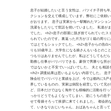
息子が結婚したいと言う女性は、バツイチ子持ち年
クションを交えて構成しています。弊社にご依頼いただ
がおります。 息子は実家から一駅離れたマンショ
洗濯をしたりして世話を焼いていました。 私達が
でした。 <h2>息子の部屋に脱ぎ捨てられていた
られていたのです。裏返った片方がゴミ箱の周りに
てはとてもショックでした。 <h2>息子からの告白
りも10歳年上、大学生になる娘さんもいるとのこ
つもりはありませんでしたが、私はどうしてもだら
勤務し仕事がバリバリできる。豪快で男勝りな所が
ではないかと不安でいっぱいでした。 夫とも相談
</h2> 調査結果は思いもよらない内容でした。
険会社でバリバリと業績を上げ、今では都内に5戸
界しているものの、実家は病院を経営していて兄が
ど、日本だけではなく海外でも積極的に活動を行っ
っかりどうでもよくなってしまい、逆にうちの息子で
せて母娘そろって挨拶に来てくれました。 都会的
て、いきなりおじいちゃん、おばあちゃんと言って