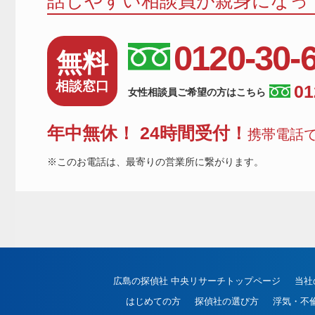
話しやすい相談員が親身になっ
0120-30-
無料
相談窓口
01
女性相談員ご希望の方はこちら
年中無休！ 24時間受付！
携帯電話で
※このお電話は、最寄りの営業所に繋がります。
広島の探偵社 中央リサーチトップページ
当社
はじめての方
探偵社の選び方
浮気・不