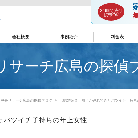
24時間受付
携帯OK
会社概要
事例紹介
料金表
談室
愛媛相談室
山口相談
リサーチ広島の探偵
中央リサーチ広島の探偵ブログ
【結婚調査】息子が連れてきたバツイチ子持ち
たバツイチ子持ちの年上女性