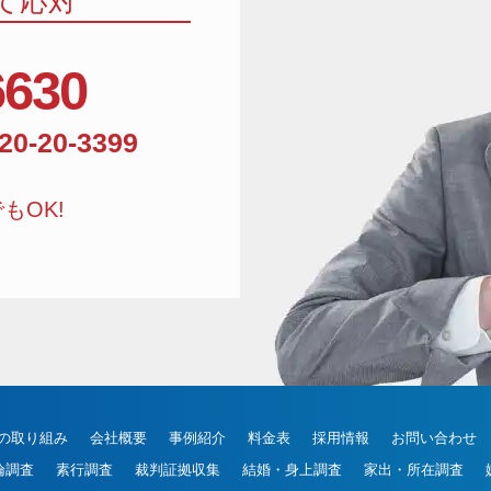
て応対
6630
相談窓口電話番号:01
20-20-3399
もOK!
の取り組み
会社概要
事例紹介
料金表
採用情報
お問い合わせ
倫調査
素行調査
裁判証拠収集
結婚・身上調査
家出・所在調査