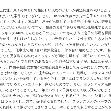
上女性。息子の嫁として相応しい人なのかどうか身辺調査を依頼した母
いた案件ではございません。 <h2>30代後半独身の息子</h2> 6
ンに住んでいます。私は時々息子が出勤している留守に手作りのお惣菜
まだ元気なうちはいいですが、独身のまま年を取り将来は孤独死するん
ストッキング</h2> そんなある日のこと、いつものように息子の部屋を
かかり、それはだらしなく生々しい光景でした。 女性を家に引き入れ
</h2> それから1ヵ月ほどたった頃、息子から突然結婚したい人がい
とでした。 仕事先で知り合い意気投合し、付き合い始めたようです。 
しなく脱ぎ捨てられたストッキングが頭から離れず、薄汚いイメージを
あるけれどとても魅力のある女性だと息子は言いますが、私は息子が
をし、探偵事務所に女性の結婚前調査を依頼してみる事にしたのです。 
 息子とは比べ物にならない一流大学を出てフランスに勤務し、フランス
もマンションを保有しているそうです。 娘さんはフランスの大学に留学
継いでいるというエリート一家だったのです。また、ボランティア活
ているということでした。 年上バツイチ子持ちなんて吹っ飛んでしまう
は釣り合わないのではないかと心配になるほどでした。 <h2>新しい家族
なはつらつとした方で、好印象な女性でした。 フランス人とのハーフ
くれ嬉しくて涙がでてしまいました。 やっとこれで安心することがで