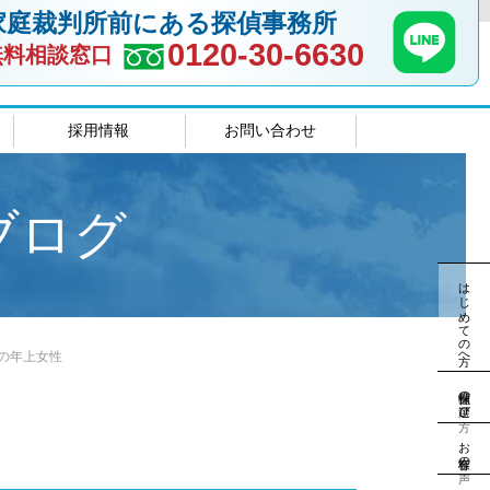
家庭裁判所前にある探偵事務所
0120-30-6630
無料相談窓口
採用情報
お問い合わせ
室
島根相談室
ブログ
はじめての方へ
の年上女性
探偵社の選び方
お客様の声