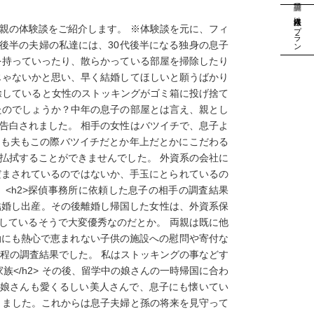
法人様向けプラン
親の体験談をご紹介します。 ※体験談を元に、フィ
0代後半の夫婦の私達には、30代後半になる独身の息子
を持っていったり、散らかっている部屋を掃除したり
じゃないかと思い、早く結婚してほしいと願うばかり
掃除していると女性のストッキングがゴミ箱に投げ捨て
たのでしょうか？中年の息子の部屋とは言え、親とし
ると告白されました。 相手の女性はバツイチで、息子よ
私も夫もこの際バツイチだとか年上だとかにこだわる
払拭することができませんでした。 外資系の会社に
だまされているのではないか、手玉にとられているの
<h2>探偵事務所に依頼した息子の相手の調査結果
で結婚し出産。その後離婚し帰国した女性は、外資系保
しているそうで大変優秀なのだとか。 両親は既に他
動にも熱心で恵まれない子供の施設への慰問や寄付な
程の調査結果でした。 私はストッキングの事などす
</h2> その後、留学中の娘さんの一時帰国に合わ
の娘さんも愛くるしい美人さんで、息子にも懐いてい
きました。これからは息子夫婦と孫の将来を見守って