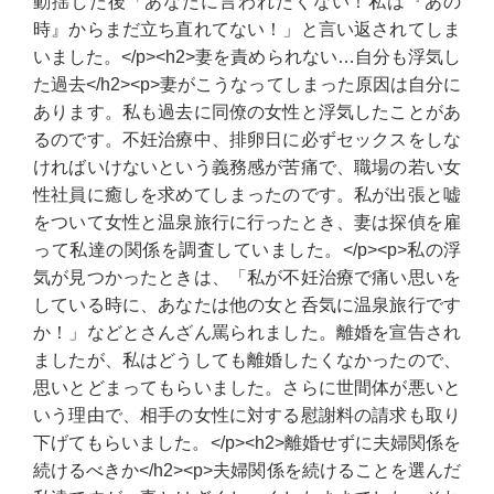
動揺した後「あなたに言われたくない！私は『あの
時』からまだ立ち直れてない！」と言い返されてしま
いました。</p><h2>妻を責められない…自分も浮気し
た過去</h2><p>妻がこうなってしまった原因は自分に
あります。私も過去に同僚の女性と浮気したことがあ
るのです。不妊治療中、排卵日に必ずセックスをしな
ければいけないという義務感が苦痛で、職場の若い女
性社員に癒しを求めてしまったのです。私が出張と嘘
をついて女性と温泉旅行に行ったとき、妻は探偵を雇
って私達の関係を調査していました。</p><p>私の浮
気が見つかったときは、「私が不妊治療で痛い思いを
している時に、あなたは他の女と呑気に温泉旅行です
か！」などとさんざん罵られました。離婚を宣告され
ましたが、私はどうしても離婚したくなかったので、
思いとどまってもらいました。さらに世間体が悪いと
いう理由で、相手の女性に対する慰謝料の請求も取り
下げてもらいました。</p><h2>離婚せずに夫婦関係を
続けるべきか</h2><p>夫婦関係を続けることを選んだ