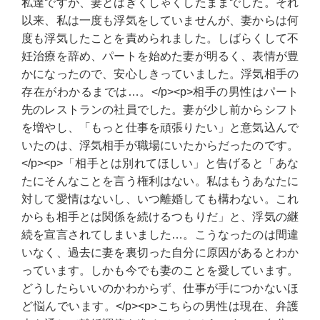
私達ですが、妻とはぎくしゃくしたままでした。それ
以来、私は一度も浮気をしていませんが、妻からは何
度も浮気したことを責められました。しばらくして不
妊治療を辞め、パートを始めた妻が明るく、表情が豊
かになったので、安心しきっていました。浮気相手の
存在がわかるまでは…。</p><p>相手の男性はパート
先のレストランの社員でした。妻が少し前からシフト
を増やし、「もっと仕事を頑張りたい」と意気込んで
いたのは、浮気相手が職場にいたからだったのです。
</p><p>「相手とは別れてほしい」と告げると「あな
たにそんなことを言う権利はない。私はもうあなたに
対して愛情はないし、いつ離婚しても構わない。これ
からも相手とは関係を続けるつもりだ」と、浮気の継
続を宣言されてしまいました…。こうなったのは間違
いなく、過去に妻を裏切った自分に原因があるとわか
っています。しかも今でも妻のことを愛しています。
どうしたらいいのかわからず、仕事が手につかないほ
ど悩んでいます。</p><p>こちらの男性は現在、弁護