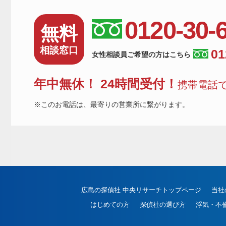
0120-30-
無料
相談窓口
01
女性相談員ご希望の方はこちら
年中無休！ 24時間受付！
携帯電話で
※このお電話は、最寄りの営業所に繋がります。
広島の探偵社 中央リサーチトップページ
当社
はじめての方
探偵社の選び方
浮気・不