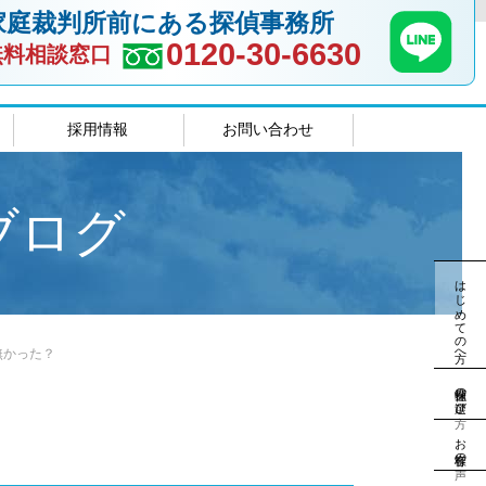
家庭裁判所前にある探偵事務所
0120-30-6630
無料相談窓口
採用情報
お問い合わせ
室
島根相談室
ブログ
はじめての方へ
無かった？
探偵社の選び方
お客様の声