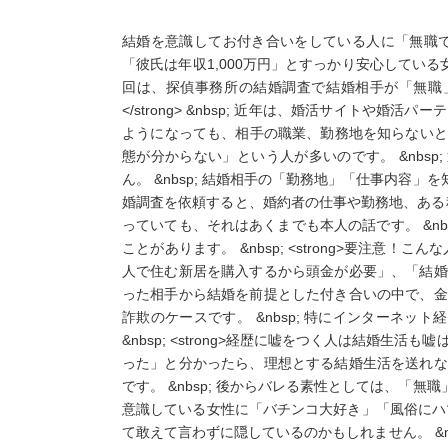
結婚を意識してお付き合いをしている人に「無職であ
「彼氏は年収1,000万円」とすっかり安心している女
回は、探偵事務所の結婚調査で結婚相手が「無職」「
</strong> &nbsp; 近年は、婚活サイト
ようになっても、相手の職業、勤務地を知らないとい
態が分からない」という人が多いのです。 &nbs
ん。 &nbsp; 結婚相手の「勤務地」「仕事内容
婚調査を依頼すると、婚約者の仕事や勤務地、ある程度
っていても、それはあくまでも本人の話です。 &n
ことがあります。 &nbsp; <strong>要注意！
人で住む新居を購入するから頭金が必要」、「結婚式
った相手から結婚を前提とした付き合いの中で、金銭
詐欺のケースです。 &nbsp; 特にインターネ
&nbsp; <strong>経歴に嘘をつく人は結婚生活
った」と分かったら、理想とする結婚生活を送れなく
です。 &nbsp; 後からバレる素性としては、「
意識している女性に「バチンコ大好き」「風俗にハマ
て敢えて言わずに隠しているのかもしれません。 &n