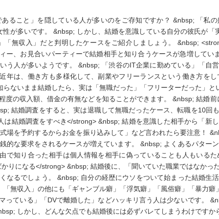
ること」を隠している人が多いのをご存知ですか？ &nbsp; 「私
性が多いです。 &nbsp; しかし、結婚を意識している自分の彼氏が「実
無収入」だと判明したケースをご紹介しましょう。 &nbsp; <str
や婚活パーティー、お見合いパーティーで結婚相手と知り合うケースが急増していま
う人が多いようです。 &nbsp; 「渋谷のIT企業に勤めている」「
p; 近年は、働き方も多様化して、副業やフリーランスという働き方
」を知らないまま結婚したら、実は「無職だった」「フリーターだった」という
の収入額、借金の有無などを知ることができます。 &nbsp; 結婚前に
bsp; 結婚調査をすると、実は退職して無職だったケース、転職を10
こんな人は結婚調査をすべき</strong> &nbsp; 結婚を意識した相
場を予約するからお金を振り込みして」など言われたら要注意！ &nb
的な要求をされるケースが増えています。 &nbsp; よくあるパタ
ット経由で知り合った相手は個人情報を相手に偽っていることも人もい
も嘘ばかりになる</strong> &nbsp; 結婚後に、「聞いていた職業
なるでしょう。 &nbsp; 自分の経歴にウソをついて始まった結婚
無職」「無収入」の他にも「ギャンブル癖」「浮気癖」「風俗癖」「暴力癖」な
っている」「DVで離婚した」などハッキリ言う人は少ないです。 &nb
bsp; しかし、どんな欠点でも結婚後には必ずバレてしまうわけですから、