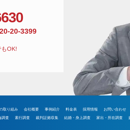
6630
相談窓口電話番号:01
20-20-3399
もOK!
の取り組み
会社概要
事例紹介
料金表
採用情報
お問い合わせ
倫調査
素行調査
裁判証拠収集
結婚・身上調査
家出・所在調査