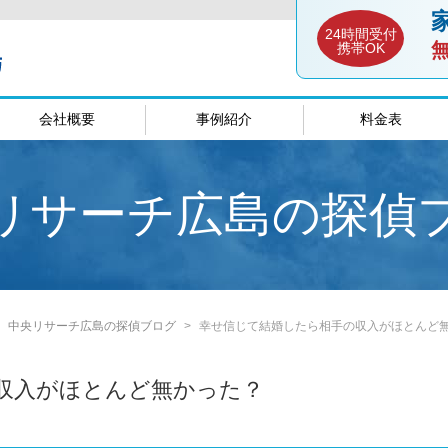
24時間受付
携帯OK
会社概要
事例紹介
料金表
談室
愛媛相談室
山口相談
リサーチ広島の探偵
中央リサーチ広島の探偵ブログ
幸せ信じて結婚したら相手の収入がほとんど
収入がほとんど無かった？