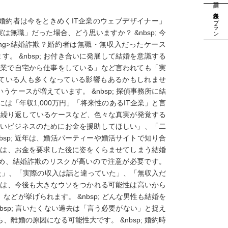
法人様向けプラン
の婚約者は今をときめくIT企業のウェブデザイナー」
は無職」だった場合、どう思いますか？ &nbsp; 今
ong>結婚詐欺？婚約者は無職・無収入だったケース
す。 &nbsp; お付き合いに発展して結婚を意識する
自営業で自宅から仕事をしている」など言われても「実
をしている人も多くなっている影響もあるかもしれませ
ケースが増えています。 &nbsp; 探偵事務所に結
は「年収1,000万円」「将来性のあるIT企業」と言
回も繰り返しているケースなど、色々な真実が発覚する
手から「新しいビジネスのためにお金を援助してほしい」、「二
sp; 近年は、婚活パーティーや婚活サイトで知り合
ーンは、お金を要求した後に姿をくらませてしまう結婚
るため、結婚詐欺のリスクが高いので注意が必要です。
ではなかった」、「実際の収入は話と違っていた」、「無収入だ
生活は、今後も大きなウソをつかれる可能性は高いから
どが挙げられます。 &nbsp; どんな男性も結婚を
sp; 言いたくない過去は「言う必要がない」と捉え
離婚の原因になる可能性大です。 &nbsp; 婚約時