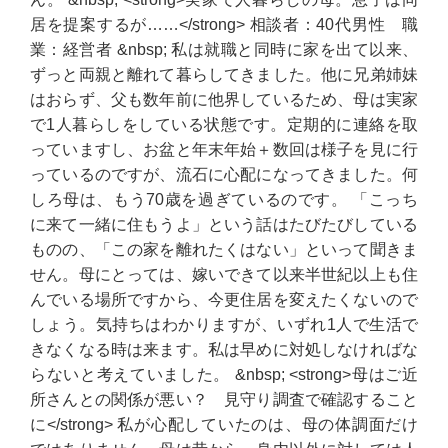
居を提案するが……</strong> 相談者：40代男性 職
業：経営者 &nbsp; 私は就職と同時に家を出て以来、
ずっと両親と離れて暮らしてきました。他に兄弟姉妹
はおらず、父も数年前に他界しているため、母は実家
で1人暮らしをしている状態です。定期的に連絡を取
っていますし、お盆と年末年始＋数回は様子を見に行
っているのですが、流石に心配になってきました。何
しろ母は、もう70歳を過ぎているのです。 「こっち
に来て一緒に住もうよ」という話はたびたびしている
ものの、「この家を離れたくはない」といって聞きま
せん。母にとっては、嫁いできて以来半世紀以上も住
んでいる場所ですから、今更住居を変えたくないので
しょう。気持ちはわかりますが、いずれ1人で生活で
きなくなる時は来ます。私は早めに対処しなければな
らないと考えていました。 &nbsp; <strong>母はご近
所さんとの関係が悪い？ 見守り調査で確認すること
に</strong> 私が心配していたのは、母の体調面だけ