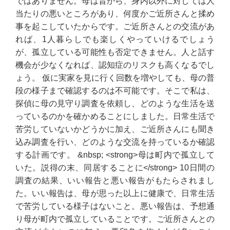
ではありません。母は昔から、身内以外に対しては人
当たりの悪いところがあり、何度かご近所さんと揉め
事を起こしていたからです。ご近所さんとの交流があ
れば、1人暮らしでも楽しくやっていけるでしょう
が、孤立している可能性も否定できません。人と話す
機会が少なくなれば、認知症のリスクも高くなるでし
ょう。 仮に実家を見に行く回数を増やしても、母の普
段の様子まで確認するのは不可能です。そこで私は、
探偵に母の見守り調査を依頼し、どのような生活を送
っているのかを確かめることにしました。日常生活で
苦労していないかどうかに加え、ご近所さんにも聞き
込み調査を行い、どのような交流を持っているか確認
する計画です。 &nbsp; <strong>母は町内で孤立して
いた。説得の末、同居することに</strong> 10日間の
調査の結果、いい報告と悪い報告がもたらされまし
た。いい報告は、母が思った以上に健康で、日常生活
で苦労している様子はないこと。悪い報告は、予想通
り母が町内で孤立していることです。ご近所さんとの