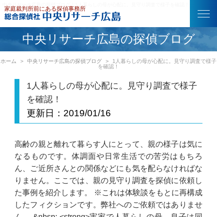
中央リサーチ広島の探偵ブログ｜1人暮らしの母が心配に。見守り調査で様子を確認！
中央リサーチ広島の探偵ブログ
ホーム
中央リサーチ広島の探偵ブログ
1人暮らしの母が心配に。見守り調査で様子
を確認！
1人暮らしの母が心配に。見守り調査で様子
を確認！
更新日：
2019/01/16
高齢の親と離れて暮らす人にとって、親の様子は気に
なるものです。体調面や日常生活での苦労はもちろ
ん、ご近所さんとの関係などにも気を配らなければな
りません。ここでは、親の見守り調査を探偵に依頼し
た事例を紹介します。 ※これは体験談をもとに再構成
したフィクションです。弊社へのご依頼ではありませ
ん。 &nbsp; <strong>実家で人暮らしの母。息子は同