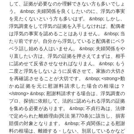
して、証拠が必要なのか理解できない方も多いでしょ
う。 &nbsp; 夫婦関係を良くしたいのに、浮気の事実
を見たくないという方も多いはず。 &nbsp; しかし、
浮気調査をして浮気の証拠を入手しなければ、配偶者
は浮気の事実を認めることはありません。 &nbsp; 当
たり前ですが、自分から浮気していると配偶者にベラ
ベラ話し始める人はいません。 &nbsp; 夫婦関係をや
り直したい方は、浮気の証拠を押さえてまずは、相手
に認めせて反省させなせればなりまん。 &nbsp; もう
二度と浮気をしないように反省させて、家族の大切さ
を再確認させることが大切です。 &nbsp; <strong>動
かぬ証拠を元に慰謝料請求した場合の相場は？
</strong> &nbsp; 慰謝料請求する場合は、浮気調査の
プロ、探偵に依頼して、法的に認められる浮気の証拠
を集める必要があります。 &nbsp; 不貞行為は、法律
で定められた離婚理由(民法 第770条)に該当し、損害
賠償の対象となります。 &nbsp; 不貞関係による慰謝
料の相場は、離婚する・しない、別居しているかなど