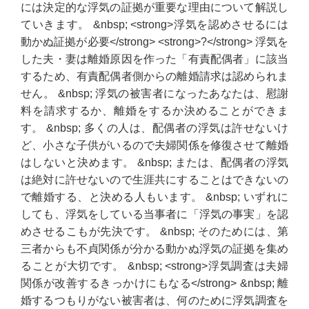
には決定的な浮気の証拠が重要な理由について解説し
ていきます。 &nbsp; <strong>浮気を認めさせるには
動かぬ証拠が必要</strong> <strong>?</strong> 浮気を
した夫・妻は離婚原因を作った「有責配偶者」に該当
するため、有責配偶者側からの離婚請求は認められま
せん。 &nbsp; 浮気の被害者になったあなたは、慰謝
料を請求するか、離婚をするか決めることができま
す。 &nbsp; 多くの人は、配偶者の浮気は許せないけ
ど、小さな子供がいるので夫婦関係を修復させて離婚
はしないと決めます。 &nbsp; または、配偶者の浮気
は絶対に許せないので生涯共にすることはできないの
で離婚する、と決める人もいます。 &nbsp; いずれに
しても、浮気をしている当事者に「浮気の事実」を認
めさせるこもが先決です。 &nbsp; そのためには、第
三者からも不貞関係が分かる動かぬ浮気の証拠を集め
ることが大切です。 &nbsp; <strong>浮気調査は夫婦
関係が改善するきっかけにもなる</strong> &nbsp; 離
婚するつもりがない被害者は、何のために浮気調査を