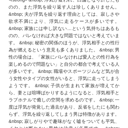
のの、また浮気を繰り返す人は珍しくありません。
&nbsp; 夫が浮気を繰り返す理由としては、寂しさや
欲求不満により、浮気に走るケースが多いです。
&nbsp; 家族には申し訳ない…という気持ちはあるも
のの、バレなければ大きな問題ではないと考えていま
す。 &nbsp; 秘密の関係のほうが、浮気相手との性行
為が燃えるという意見も多くありました。 &nbsp; 男
性の場合は、「家族にバレなければ愛人との性行為を
楽しめるので問題ない」と自分の都合で考えている人
が多いです。 &nbsp; 職場やスポーツジムなど気が合
う女性やタイプの女性がいると、浮気に走ってしまう
ようです。 &nbsp; 子供が生まれて家族が増えてか
ら、妻とは喧嘩ばかりするようになると、浮気相手と
ラブホテルで癒しの空間を求めるのです。 &nbsp; 一
度は浮気が発覚した過去があり、反省をしたにも関わ
らず、浮気を繰り返してしまう男は特徴があります。
&nbsp; 寂しがりやで趣味がなく嘘をついても平気、