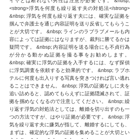
イヤとは断れない男性は注意が必要です。 &nbsp;
<strong>浮気を何度も繰り返す夫の対処法</strong>
&nbsp; 浮気を何度も繰り返す夫には、確実な証拠を
掴んで弁護士を通じ内容証明を送り反省してもらうこ
とが大切です。 &nbsp; ラインのラブラブメールも内
容によっては証拠にはなりますが、裁判に勝てるかは
疑問です。 &nbsp; 内容証明を送る場合にも不貞行為
が分かる動かぬ証拠を撮る事をお勧めします。
&nbsp; 確実に浮気の証拠を入手するには、なず探偵
に浮気調査を依頼すると効果的です。 &nbsp; ラブホ
テルに何度も出入りする写真を突きつければ言い逃れ
ることはできません。 &nbsp; 浮気の証拠なしに夫を
追い詰めると、認めてもらえずに証拠隠滅されて、証
拠を掴めなくなるので注意してください。 &nbsp; 繰
り返す浮気の対処法としては、離婚を切り出すのも一
つの方法ですが、はやり証拠が必要です。 &nbsp; 浮
気を繰り返す夫に嫌気が指して、離婚するにしても、
まずは、確定的な浮気の証拠を集めることが大切とい