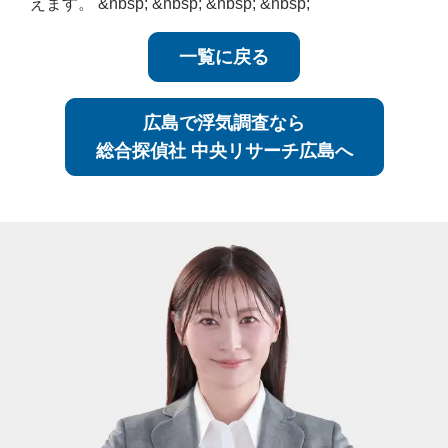
えます。 &nbsp; &nbsp; &nbsp; &nbsp;
一覧に戻る
広島で浮気調査なら
総合探偵社 中央リサーチ広島へ