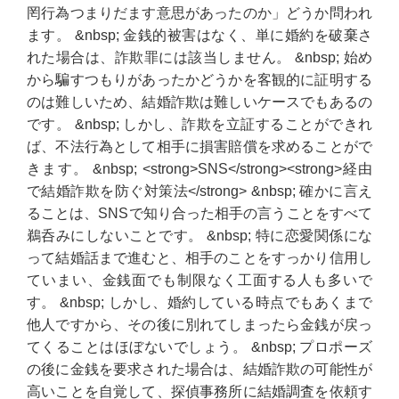
罔行為つまりだます意思があったのか」どうか問われ
ます。 &nbsp; 金銭的被害はなく、単に婚約を破棄さ
れた場合は、詐欺罪には該当しません。 &nbsp; 始め
から騙すつもりがあったかどうかを客観的に証明する
のは難しいため、結婚詐欺は難しいケースでもあるの
です。 &nbsp; しかし、詐欺を立証することができれ
ば、不法行為として相手に損害賠償を求めることがで
きます。 &nbsp; <strong>SNS</strong><strong>経由
で結婚詐欺を防ぐ対策法</strong> &nbsp; 確かに言え
ることは、SNSで知り合った相手の言うことをすべて
鵜呑みにしないことです。 &nbsp; 特に恋愛関係にな
って結婚話まで進むと、相手のことをすっかり信用し
ていまい、金銭面でも制限なく工面する人も多いで
す。 &nbsp; しかし、婚約している時点でもあくまで
他人ですから、その後に別れてしまったら金銭が戻っ
てくることはほぼないでしょう。 &nbsp; プロポーズ
の後に金銭を要求された場合は、結婚詐欺の可能性が
高いことを自覚して、探偵事務所に結婚調査を依頼す