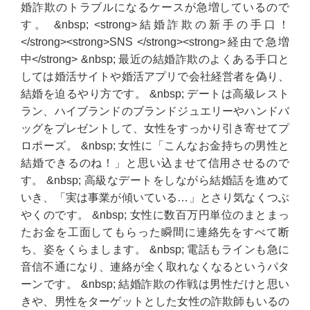
婚詐欺のトラブルになるケースが急増しているので
す。 &nbsp; <strong>結婚詐欺の新手の手口！
</strong><strong>SNS </strong><strong>経由で急増
中</strong> &nbsp; 最近の結婚詐欺のよくある手口と
しては婚活サイトや婚活アプリで会社経営者を偽り、
結婚を迫るやり方です。 &nbsp; デートは高級レスト
ラン、ハイブランドのブランドジュエリーやハンドバ
ッグをプレゼントして、女性をすっかり引き寄せてプ
ロポーズ。 &nbsp; 女性に「こんなお金持ちの男性と
結婚できるのね！」と思い込ませて信用させるので
す。 &nbsp; 高級なデートをしながら結婚話を進めて
いき、「実は事業が傾いている…」とさり気なくつぶ
やくのです。 &nbsp; 女性に数百万円単位のまとまっ
たお金を工面してもらった瞬間に連絡先をすべて断
ち、姿をくらまします。 &nbsp; 電話もラインも急に
音信不通になり、連絡が全く取れなくなるというパタ
ーンです。 &nbsp; 結婚詐欺の作戦は男性だけと思い
きや、男性をターゲットとした女性の詐欺師もいるの