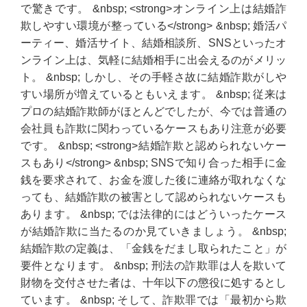
で驚きです。 &nbsp; <strong>オンライン上は結婚詐
欺しやすい環境が整っている</strong> &nbsp; 婚活パ
ーティー、婚活サイト、結婚相談所、SNSといったオ
ンライン上は、気軽に結婚相手に出会えるのがメリッ
ト。 &nbsp; しかし、その手軽さ故に結婚詐欺がしや
すい場所が増えているともいえます。 &nbsp; 従来は
プロの結婚詐欺師がほとんどでしたが、今では普通の
会社員も詐欺に関わっているケースもあり注意が必要
です。 &nbsp; <strong>結婚詐欺と認められないケー
スもあり</strong> &nbsp; SNSで知り合った相手に金
銭を要求されて、お金を渡した後に連絡が取れなくな
っても、結婚詐欺の被害として認められないケースも
あります。 &nbsp; では法律的にはどういったケース
が結婚詐欺に当たるのか見ていきましょう。 &nbsp;
結婚詐欺の定義は、「金銭をだまし取られたこと」が
要件となります。 &nbsp; 刑法の詐欺罪は人を欺いて
財物を交付させた者は、十年以下の懲役に処するとし
ています。 &nbsp; そして、詐欺罪では「最初から欺