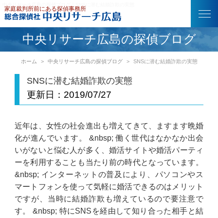
中央リサーチ広島の探偵ブログ｜SNSに潜む結婚詐欺の実態
中央リサーチ広島の探偵ブログ
ホーム
中央リサーチ広島の探偵ブログ
SNSに潜む結婚詐欺の実態
SNSに潜む結婚詐欺の実態
更新日：
2019/07/27
近年は、女性の社会進出も増えてきて、ますます晩婚
化が進んでいます。 &nbsp; 働く世代はなかなか出会
いがないと悩む人が多く、婚活サイトや婚活パーティ
ーを利用することも当たり前の時代となっています。
&nbsp; インターネットの普及により、パソコンやス
マートフォンを使って気軽に婚活できるのはメリット
ですが、当時に結婚詐欺も増えているので要注意で
す。 &nbsp; 特にSNSを経由して知り合った相手と結