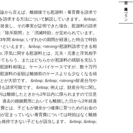
法人様向けプラン
 結論から言えば、離婚後でも慰謝料・養育費を請求で
請求する方法について解説していきます。 &nbsp;
た事実が発覚し、その事実が証明できた場合、慰謝料の請求
利には「除斥期間」と「消滅時効」が定められています。
3年間 &nbsp; いずれかの期間が経過した時点で時効
す。 &nbsp; <strong>慰謝料請求できる相
bsp; 浮気に関する慰謝料とは、元夫・元妻と浮気相手
払ってもらう、またはどちらかが慰謝料の残額を支払う
婚した場合の慰謝料相場は、ケースバイケースですが、数十万円
れる慰謝料の金額は離婚前のケースよりも少なくなる傾
 &nbsp; &nbsp; <strong>財産分与や
も請求可能です。 &nbsp; 例えば、財産分与に関し
分与は離婚したときから2年以内に限られますので注意
だし、過去の婚姻費用においても離婚した日から2年経過
bsp; 養育費とは、子どもが健全かつ健康に育つためのお金の
 金額が定まっていない養育費については時効はなく離婚
きない子どもが該当します。 &nbsp; &nbsp;