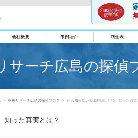
24時間受付
携帯OK
会社概要
事例紹介
料金表
談室
愛媛相談室
山口相談
リサーチ広島の探偵
ム
中央リサーチ広島の探偵ブログ
何も知らないまま離婚した後、知った真実
、知った真実とは？