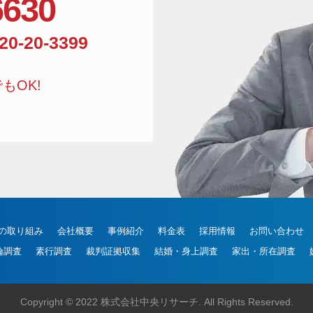
6630
相談窓口電話番号:01
20-20-3399
もOK!
の取り組み
会社概要
事例紹介
料金表
採用情報
お問い合わせ
倫調査
素行調査
裁判証拠収集
結婚・身上調査
家出・所在調査
Copyright © 2022 株式会社中央リサーチ. All Rights Reserved.