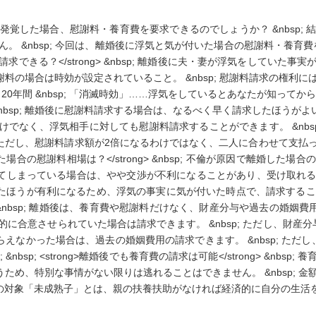
覚した場合、慰謝料・養育費を要求できるのでしょうか？ &nbsp;
 &nbsp; 今回は、離婚後に浮気と気が付いた場合の慰謝料・養育費を
を請求できる？</strong> &nbsp; 離婚後に夫・妻が浮気をしてい
、慰謝料の場合は時効が設定されていること。 &nbsp; 慰謝料請求の権
20年間 &nbsp; 「消滅時効」……浮気をしているとあなたが知ってから
sp; 離婚後に慰謝料請求する場合は、なるべく早く請求したほうがよいといえま
元夫・元妻だけでなく、浮気相手に対しても慰謝料請求することができます。 &n
p; ただし、慰謝料請求額が2倍になるわけではなく、二人に合わせて支
離婚した場合の慰謝料相場は？</strong> &nbsp; 不倫が原因で離
でに離婚してしまっている場合は、やや交渉が不利になることがあり、受け取
たほうが有利になるため、浮気の事実に気が付いた時点で、請求することが大切です。
> &nbsp; 離婚後は、養育費や慰謝料だけなく、財産分与や過去の婚姻費用
に合意させられていた場合は請求できます。 &nbsp; ただし、財産
をもらえなかった場合は、過去の婚姻費用の請求できます。 &nbsp; た
nbsp; <strong>離婚後でも養育費の請求は可能</strong> &n
を負うため、特別な事情がない限りは逃れることはできません。 &nbsp;
務の対象「未成熟子」とは、親の扶養扶助がなければ経済的に自分の生活を維持で