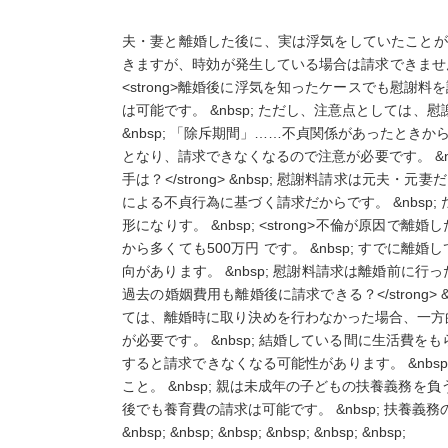
夫・妻と離婚した後に、実は浮気をしていたことが発
きますが、時効が発生している場合は請求できません。
<strong>離婚後に浮気を知ったケースでも慰謝料
は可能です。 &nbsp; ただし、注意点としては
&nbsp; 「除斥期間」……不貞関係があったときから
となり、請求できなくなるので注意が必要です。 &nb
手は？</strong> &nbsp; 慰謝料請求は
による不貞行為に基づく請求だからです。 &nbs
形になりす。 &nbsp; <strong>不倫が原因で
から多くても500万円 です。 &nbsp; す
向があります。 &nbsp; 慰謝料請求は離婚前に行っ
過去の婚姻費用も離婚後に請求できる？</strong
ては、離婚時に取り決めを行わなかった場合、一方的
が必要です。 &nbsp; 結婚している間に生活費
すると請求できなくなる可能性があります。 &nbsp; &
こと。 &nbsp; 親は未成年の子どもの扶養義務
後でも養育費の請求は可能です。 &nbsp; 扶養義
&nbsp; &nbsp; &nbsp; &nbsp; &nbsp; &nbsp;