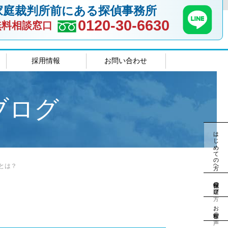
家庭裁判所前にある探偵事務所
0120-30-6630
無料相談窓口
採用情報
お問い合わせ
室
島根相談室
ブログ
はじめての方へ
とは？
探偵社の選び方
お客様の声