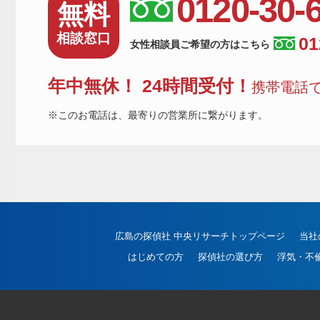
0120-30-
無料
相談窓口
01
女性相談員ご希望の方はこちら
年中無休！ 24時間受付！
携帯電話で
※このお電話は、最寄りの営業所に繋がります。
広島の探偵社 中央リサーチトップページ
当社
はじめての方
探偵社の選び方
浮気・不