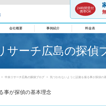
24時間受付
携帯OK
会社概要
事例紹介
料金表
談室
愛媛相談室
山口相談
リサーチ広島の探偵
中央リサーチ広島の探偵ブログ
気づかれないように証拠を撮る事が探偵の
る事が探偵の基本理念