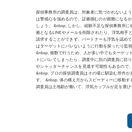
探偵事務所の調査員は、対象者に気づかれないように
は警戒心を強めるので、証拠掴むのが困難になるから
しょう。 &nbsp; しかし、経験不足な探偵事務
拠となるLINEやメールを削除されたり、浮気相手
請求することができず、パートナーも浮気を認めてくれないで
はターゲットにバレないように行動を探ったり監視し
&nbsp; 複数で行うため、人が多い中でもターゲ
トにバレてしまったら、調査中に別の調査員に切り替
やシャッターチャンスを見逃す可能性もあるので、複数体
&nbsp; プロの探偵調査員はその場に馴染む所作
す。 &nbsp; 体の構え方からスピーディーに移
調査員は土地勘が働いて、浮気カップルが足を運びそうな場所を事前に把