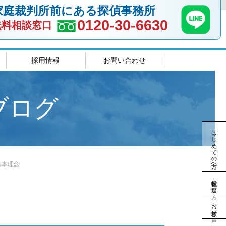
家庭裁判所前にある探偵事務所
0120-30-6630
無料相談窓口
採用情報
お問い合わせ
室
島根相談室
ブログ
はじめての方へ
基本理念
探偵社の選び方
お客様の声