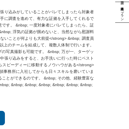
法人様向けプラン
行や張り込みがしていることがバレてしまったら対象者
に上手に調査を進めて、有力な証拠を入手してくれるで
す。 &nbsp; 一度対象者にバレてしまったら、証
bsp; 浮気の証拠が掴めないと、当然ながら慰謝料
とが何よりも大前提</strong> &nbsp; 調査員
2人以上のチームを結成して、複数人体制で行います。
写真撮影も可能です。 &nbsp; 万が一、ターゲッ
一日中張り込みをすると、お手洗いに行った時にベスト
スピーディーに移動するノウハウがある</strong>
が、探偵事務所に入社してからも日々スキルを磨いていま
とができるのです。 &nbsp; その他、経験豊富な
&nbsp; &nbsp; &nbsp; &nbsp; &nbsp;