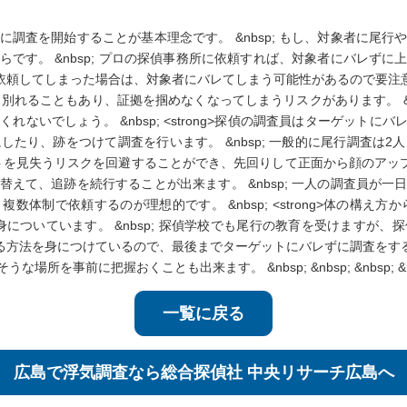
調査を開始することが基本理念です。 &nbsp; もし、対象者に尾
です。 &nbsp; プロの探偵事務所に依頼すれば、対象者にバレず
所に依頼してしまった場合は、対象者にバレてしまう可能性があるので要注意で
と別れることもあり、証拠を掴めなくなってしまうリスクがあります。 &n
しょう。 &nbsp; <strong>探偵の調査員はターゲットにバレないこ
たり、跡をつけて調査を行います。 &nbsp; 一般的に尾行調査は
ットを見失うリスクを回避することができ、先回りして正面から顔のアップの
えて、追跡を続行することが出来ます。 &nbsp; 一人の調査員が
制で依頼するのが理想的です。 &nbsp; <strong>体の構え方から
が身についています。 &nbsp; 探偵学校でも尾行の教育を受けます
動する方法を身につけているので、最後までターゲットにバレずに調査をするこ
握おくことも出来ます。 &nbsp; &nbsp; &nbsp; &nbsp; &nbsp; 
一覧に戻る
広島で浮気調査なら
総合探偵社 中央リサーチ広島へ