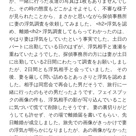
が、一緒に行った友達の写真は1枚もありませんでし
た。その時の態度もどこかよそよそしく、不審な様子
が見られたことから、まさかと思いながら探偵事務所
に妻の浮気調査を依頼してみました。 <h2>浮気を認
め、離婚</h2> 浮気調査してもらってわかったのは、
やはり妻は浮気をしていたという事実でした。土日の
パートに出勤している日のはずが、浮気相手と逢瀬を
重ねていたようでした。探偵事務所の方には妻が土日
に出勤している2日間にわたって調査をお願いしまし
たが、2日間とも浮気相手と会っていました。 その
後、妻を厳しく問い詰めるとあっさりと浮気を認めま
した。相手は同窓会で再会した男だそうで、旅行に一
緒に行ったのもその男だったようです。フェイスブッ
クの画像の件も、浮気相手の影が写り込んでいること
に気づいて慌てて削除したそうです。 妻の裏切りがど
うしても許せず、その場で離婚届を書いてもらい、先
日離婚が成立しました。旅先での画像がきっかけで妻
の浮気が明らかになりましたが、あの画像がなかった