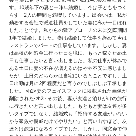
す。10歳年下の妻と一昨年結婚し、今は子どもをつく
らず、2人の時間を満喫しています。出会いは、私が
勤務する会社で派遣社員をしていた妻に私が一目ぼれ
したことです。私からの猛アプローチの末に交際期間
1年で結婚しました。妻は結婚して仕事を辞めて今は
レストランでパートの仕事をしています。 しかし、妻
は高校の同窓会に行った日を境に、もっと稼ぐため土
日も仕事したいと言い出しました。私の仕事が休みで
ある土日に妻の不在が増えるのはやや不安に感じまし
たが、土日のどちらかは自宅にいるとことですし、土
日出勤は月に2回程度だと言うのでしぶしぶ了承しま
した。 <h2>妻のフェイスブックに掲載された画像が
削除された</h2> その後、妻が友達と泊りがけの旅行
に行きたいと言い出しました。もともと妻は友達が多
いタイプではなく、結婚式も「招待する友達がいない
から家族や親戚だけでやりたい」と言い出すほど、友
達とは疎遠になるタイプでした。しかし、同窓会で仲