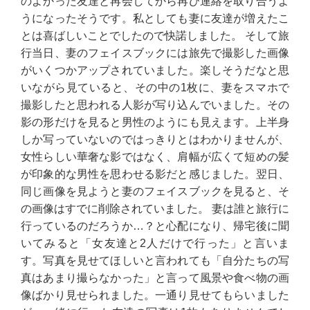
のよかった友達と再会してから再び連絡を取り合うよ
うになったそうです。私としても妻に友達が増えたこ
とは喜ばしいことでしたので快諾しました。 そして旅
行当日、妻のフェイスブックには旅先で撮影した画像
がいくつかアップされていました。楽しそうだなと思
いながら見ていると、その中の1枚に、妻をスマホで
撮影したと思われる人影が写り込んでいました。その
影の形だけを見ると男性のようにも見えます。上半身
しか写っていないのではっきりとはわかりませんが、
女性らしい華奢な影ではなく、肩幅が広くて短めの髪
が印象的な男性を思わせる影だと感じました。翌日、
同じ画像を見ようと妻のフェイスブックを見ると、そ
の画像はすでに削除されていました。 妻は誰と旅行に
行っているのだろうか…？と心配になり、帰宅後に聞
いてみると「女友達と2人だけで行った」と言いま
す。写真を見せてほしいと言われても「自分たちの写
真はあまり撮らなかった」と言って風景や食べ物の画
像ばかり見せられました。一通り見せてもらいました