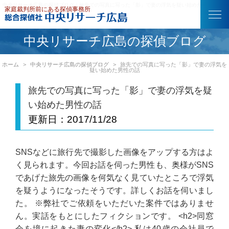
中央リサーチ広島の探偵ブログ｜旅先での写真に写った「影」で妻の浮気を疑い始めた男性の話
中央リサーチ広島の探偵ブログ
ホーム
中央リサーチ広島の探偵ブログ
旅先での写真に写った「影」で妻の浮気を
疑い始めた男性の話
旅先での写真に写った「影」で妻の浮気を疑
い始めた男性の話
更新日：
2017/11/28
SNSなどに旅行先で撮影した画像をアップする方はよ
く見られます。今回お話を伺った男性も、奥様がSNS
であげた旅先の画像を何気なく見ていたところで浮気
を疑うようになったそうです。詳しくお話を伺いまし
た。 ※弊社でご依頼をいただいた案件ではありませ
ん。実話をもとにしたフィクションです。 <h2>同窓
会を境に起きた妻の変化</h2> 私は40歳の会社員で